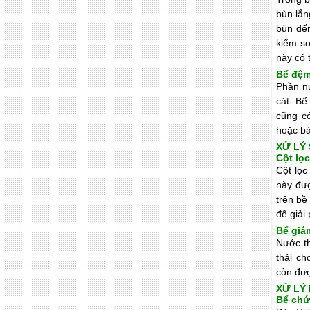
bùn lắ
bùn đến
kiểm s
này có 
Bể đệ
Phần nư
cát. Bể
cũng c
hoặc bả
XỬ LÝ
Cột lọc
Cột lọc
này đượ
trên bề
để giải
Bể giá
Nước th
thải ch
còn đượ
XỬ LÝ
Bể chứ