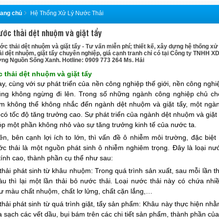
rang chủ
Hệ Thống Xử Lý Nước Thải
ước thải dệt nhuộm và giặt tẩy
ớc thải dệt nhuộm và giặt tẩy - Tư vấn miễn phí; thiết kế, xây dựng hệ thống xử 
i dệt nhuộm, giặt tẩy chuyên nghiệp, giá cạnh tranh chỉ có tại Công ty TNHH X
ng Nguồn Sống Xanh. Hotline: 0909 773 264 Ms. Hải
 thải dệt nhuộm và giặt tẩy
y, cùng với sự phát triển của nền công nghiệp thế giới, nền công nghi
ng không ngừng đi lên. Trong số những ngành công nghiệp chủ ch
am không thể không nhắc đến ngành dệt nhuộm và giặt tẩy, một ngà
 có tốc độ tăng trưởng cao. Sự phát triển của ngành dệt nhuộm và giặt
p một phần không nhỏ vào sự tăng trưởng kinh tế của nước ta.
ên, bên cạnh lợi ích to lớn, thì vấn đề ô nhiễm môi trường, đặc biệt 
c thải là một nguồn phát sinh ô nhiễm nghiêm trọng. Đây là loại nướ
tính cao, thành phần cụ thể như sau:
thải phát sinh từ khâu nhuộm
: Trong quá trình sản xuất, sau mỗi lần t
 thì lại một lần thải bỏ nước thải. Loại nước thải này có chứa nhi
ư màu chất nhuộm, chất lơ lửng, chất cặn lắng,…
thải phát sinh từ quá trình giặt, tẩy sản phẩm
: Khâu này thực hiện nh
a sạch các vết dầu, bụi bám trên các chi tiết sản phẩm, thành phần củ