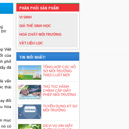
PHÂN PHỐI SẢN PHẨM
VI SINH
GIÁ THỂ SINH HỌC
lý
D DV
HOÁ CHẤT MÔI TRƯỜNG
VẬT LIỆU LỌC
ệp Việt
ốt của
TIN MỚI NHẤT!
nh phổ
 tẩy đã
TỔNG HỢP CÁC HỒ
SƠ MÔI TRƯỜNG
THEO LUẬT MỚI
là vấn
c thải
THỦ TỤC HÀNH
CHÍNH CẤP GIẤY
PHÉP MÔI TRƯỜNG
hay đổi
ều hóa
TUYỂN DỤNG KỸ SƯ
MÔI TRƯỜNG
ằm mục
a nó có
DỊCH VỤ XIN GIẤY