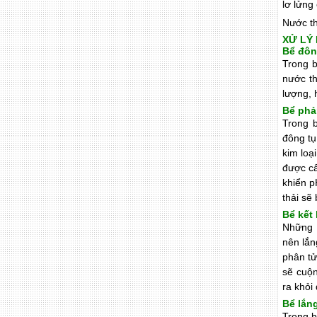
lơ lửng
Nước th
XỬ LÝ
Bể đôn
Trong b
nước th
lượng, 
Bể phả
Trong b
đông tụ
kim loạ
được cấ
khiển p
thải sẽ
Bể kết
Những h
nên lắn
phân tử
sẽ cuộn
ra khỏi
Bể lắn
Trong b