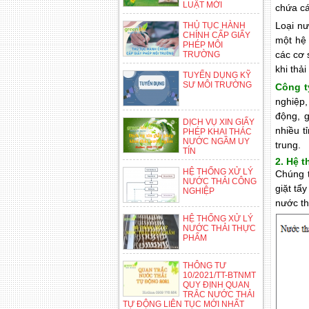
LUẬT MỚI
chứa cá
Loại nư
THỦ TỤC HÀNH
CHÍNH CẤP GIẤY
một hệ 
PHÉP MÔI
các cơ 
TRƯỜNG
khi thả
TUYỂN DỤNG KỸ
SƯ MÔI TRƯỜNG
Công t
nghiệp,
động, g
DỊCH VỤ XIN GIẤY
nhiều t
PHÉP KHAI THÁC
NƯỚC NGẦM UY
trung.
TÍN
2. Hệ t
HỆ THỐNG XỬ LÝ
Chúng t
NƯỚC THẢI CÔNG
giặt tẩ
NGHIỆP
nước th
HỆ THỐNG XỬ LÝ
NƯỚC THẢI THỰC
PHẨM
THÔNG TƯ
10/2021/TT-BTNMT
QUY ĐỊNH QUAN
TRẮC NƯỚC THẢI
TỰ ĐỘNG LIÊN TỤC MỚI NHẤT