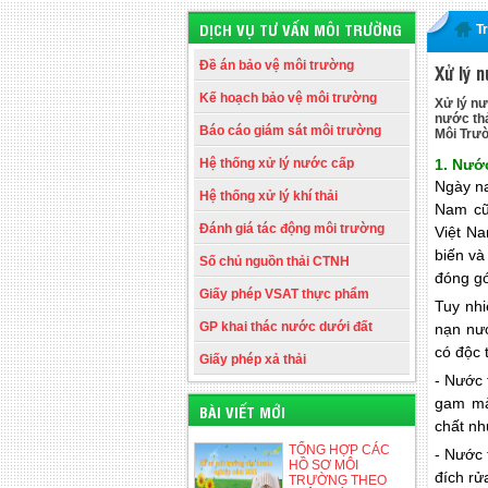
DỊCH VỤ TƯ VẤN MÔI TRƯỜNG
T
Đề án bảo vệ môi trường
Xử lý n
Kế hoạch bảo vệ môi trường
Xử lý nư
nước thả
Báo cáo giám sát môi trường
Môi Trườ
Hệ thống xử lý nước cấp
1. Nước
Ngày na
Hệ thống xử lý khí thải
Nam cũ
Đánh giá tác động môi trường
Việt N
biến và
Số chủ nguồn thải CTNH
đóng gó
Giấy phép VSAT thực phẩm
Tuy nhi
GP khai thác nước dưới đất
nạn nướ
có độc 
Giấy phép xả thải
- Nước 
gam màu
BÀI VIẾT MỚI
chất nh
TỔNG HỢP CÁC
- Nước 
HỒ SƠ MÔI
đích rử
TRƯỜNG THEO