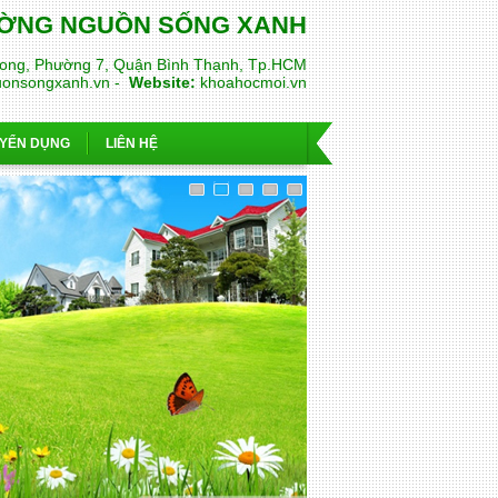
RƯỜNG NGUỒN SỐNG XANH
ong, Phường 7, Quận Bình Thạnh, Tp.HCM
uonsongxanh.vn -
Website:
khoahocmoi.vn
YỂN DỤNG
LIÊN HỆ