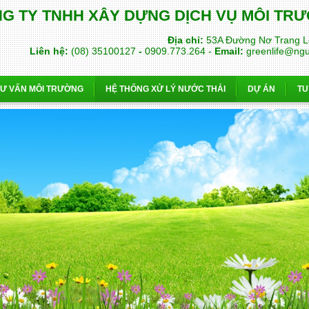
G TY TNHH XÂY DỰNG DỊCH VỤ MÔI T
Địa chỉ:
53A Đường Nơ Trang L
Liên hệ:
(08) 35100127
-
0909.773.264 -
Email:
greenlife@ng
TƯ VẤN MÔI TRƯỜNG
HỆ THỐNG XỬ LÝ NƯỚC THẢI
DỰ ÁN
TU