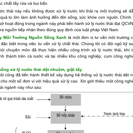
c chất tẩy rửa và bụi bẩn.
ớc thải này nếu không được xử lý trước khi thải ra môi trường sẽ d
quả to lớn làm ảnh hưởng đến đời sống, sức khỏe con người. Chính v
sở hoạt động trong ngành này phải tiến hành xử lý nước thải đạt QCVN
i ra nguồn tiếp nhận theo đúng quy định của luật pháp Việt Nam.
y Môi Trường Nguồn Sống Xanh
là một đơn vị tư vấn môi trường 
 đặc biệt trong việc tư vấn xử lý chất thải. Chúng tôi có đội ngũ kỹ 
iỏi chuyên môn đã thực hiện nhiều công trình xử lý nước thải, khí th
ỉnh thành trên cả nước và tại nhiều khu công nghiệp, cụm công nghi
hống xử lý nước thải dệt nhuộm, giặt tẩy
ôi cũng đã tiến hành thiết kế xây dựng hệ thống xử lý nước thải dệt 
y cho một số đơn vị với hiệu quả xử lý cao. Xin giới thiệu một công ngh
ải ngành này như sau: