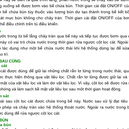
ng xuống sẽ được bơm vào bể chứa bùn. Thời gian cài đặt ON/OFF c
 bể chứa bùn tùy thuộc vào lượng bùn dư tạo thành trong bể kết b
oát mực bùn không cho chảy tràn. Thời gian cài đặt ON/OFF của b
thể điều chỉnh trên tủ điều khiển.
m
ớc trong từ bể lắng chảy tràn qua bể này và tiếp tục được bơm qua c
 này có vai trò chứa nước trong thời gian rửa ngược cột lọc cát. Ngoài
ó tác dụng như một bể chứa nước thải khi hệ thống dừng lại để sử
o trì.
 SAU CÙNG
 cát
 cát được dùng để giữ lại những chất rắn lơ lửng trong nước thải, quá
c thực hiện thông qua vật liệu lọc. Chất rắn lơ lửng được giữ lại và 
 mặt của vật liệu lọc và làm dơ vật liệu lọc. Vì vậy, cột lọc sẽ được rử
 phóng và làm sạch bề mặt vật liệu lọc sau một thời gian hoạt động.
m sát
ải sau cột lọc cát được chứa trong bể này. Nước sau xử lý đạt tiêu
o phép và chảy tràn vào hệ thống thoát nước. Ngoài ra nước trong 
c dùng để rửa ngược cột lọc cát.
 BÙN
a bùn