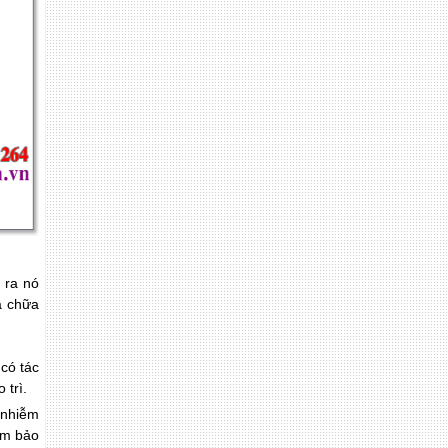
 ra nó
a chữa
có tác
 trì.
 nhiễm
ảm bảo