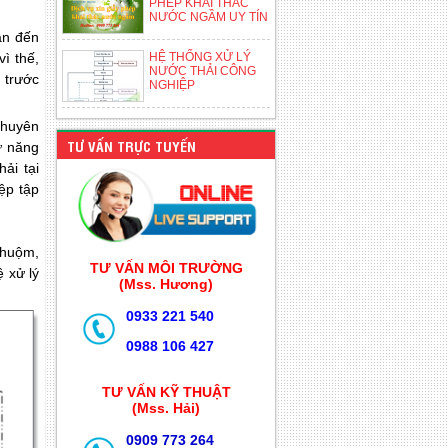
PHÉP KHAI THÁC
NƯỚC NGẦM UY TÍN
ẫn đến
ì thế,
HỆ THỐNG XỬ LÝ
NƯỚC THẢI CÔNG
 trước
NGHIỆP
chuyên
TƯ VẤN TRỰC TUYẾN
sư năng
ải tại
ệp tập
nhuộm,
TƯ VẤN MÔI TRƯỜNG
ệ xử lý
(Mss. Hương)
0933 221 540
0988 106 427
TƯ VẤN KỸ THUẬT
(Mss. Hải)
0909 773 264