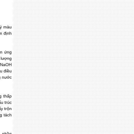
lý màu
m định
ản ứng
m lượng
, NaOH
u điều
ng nước
g thấp
ấu trúc
y trộn
g tách
, phần