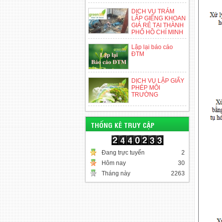
DỊCH VỤ TRÁM
LẤP GIẾNG KHOAN
GIÁ RẺ TẠI THÀNH
PHỐ HỒ CHÍ MINH
Lập lại báo cáo
ĐTM
DỊCH VỤ LẬP GIẤY
PHÉP MÔI
TRƯỜNG
THỐNG KÊ TRUY CẬP
Đang trực tuyến
2
Hôm nay
30
Tháng này
2263