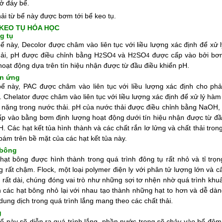
 ở đáy bể.
ải từ bể này được bơm tới bể keo tụ.
 KEO TỤ HÓA HỌC
g tụ
ể này, Decolor được châm vào liên tục với liều lượng xác định để xử 
ải, pH được điều chỉnh bằng H
SO
và H
SO
được cấp vào bởi bơ
2
4
2
4
hoạt động dựa trên tín hiệu nhận được từ đầu điều khiển pH.
n ứng
ể này, PAC được châm vào liên tục với liều lượng xác định cho ph
. Chelator được châm vào liên tục với liều lượng xác định để xử lý hà
i nặng trong nước thải. pH của nước thải được điều chỉnh bằng NaOH
p vào bằng bơm định lượng hoạt động dưới tín hiệu nhận được từ đầ
H. Các hạt kết tủa hình thành và các chất rắn lơ lửng và chất thải tro
 bám trên bề mặt của các hạt kết tủa này.
 bông
ạt bông được hình thành trong quá trình đông tụ rất nhỏ và tỉ trọn
g rất chậm. Flock, một loại polymer điện ly với phân tử lượng lớn và c
 rất dài, chúng đóng vai trò như những sợi tơ nhện nhờ quá trình khuấ
 các hạt bông nhỏ lại với nhau tạo thành những hạt to hơn và dễ dàn
 dung dịch trong quá trình lắng mang theo các chất thải.
g
ể này sẽ diễn ra quá trình lắng, phần nước trong sẽ chảy vào bể đệm