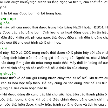
ải luôn được khuấy trộn, tránh sự lắng đọng và tích tụ của chất rắn lơ
y bể.
ải từ bể này được bơm tới bể trung hòa.
 SINH HỌC
ng hòa
bể này, pH của nước thải được trung hòa bằng NaOH hoặc H
SO
. H
2
4
y được cấp vào bằng bơm định lượng và hoạt động dựa trên tín hiệ
 đầu điều khiển pH. pH của nước thải được điều chỉnh đến khoảng ch
hiệu quả tốt cho quá trình xử lý sinh học.
 khí
ể này, BOD và COD trong nước thải được xử lý phân hủy bởi các vi si
í sống dính bám trên hệ thống giá thể trong bể. Ngoài ra, các vi khu
 tác dụng làm giảm độ màu trong nước thải. Máy thổi khí dùng để cu
 các vi sinh sống và các chất thải sẽ là thức ăn của chúng.
ng chuyển
được thiết kế để lưu giữ lượng nước chảy tràn từ bể hiếu khí trước đ
 keo tụ hóa học tiếp theo. Bể này cũng có tác dụng như bể lưu trữ 
gừng để sửa chữa hoặc bảo trì.
i khí được dùng để cung cấp khí cho việc hòa trộn các thành phần ô
ước thải, lượng không khí có thể điều chỉnh được bằng cách chỉnh 
 nước thải luôn được khuấy trộn, tránh sự lắng đọng và tích tụ của ch