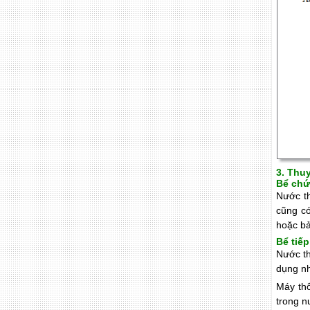
3. Thu
Bể chứ
Nước th
cũng c
hoặc bả
Bể tiế
Nước th
dụng nh
Máy thổ
trong n