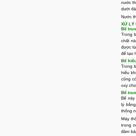
nước th
dưới đá
Nước th
XỬ LÝ
Bể tru
Trong 
chất nà
được từ
để tạo 
Bể hiếu
Trong b
hiếu kh
cũng có
oxy cho
Bể tru
Bể này 
lý bằng
thống n
Máy thổ
trong n
đảm bảo