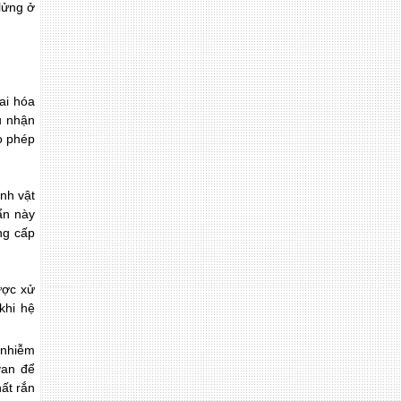
 lửng ở
ai hóa
u nhận
o phép
nh vật
ẩn này
ng cấp
ược xử
khi hệ
 nhiễm
van để
ất rắn