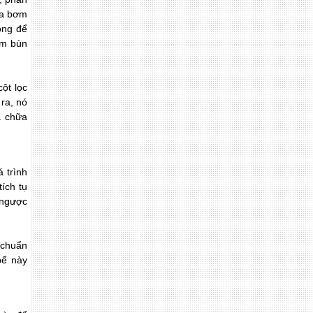
ủa bơm
ông để
ơm bùn
ột lọc
 ra, nó
a chữa
 trình
tích tụ
a ngược
 chuẩn
bể này