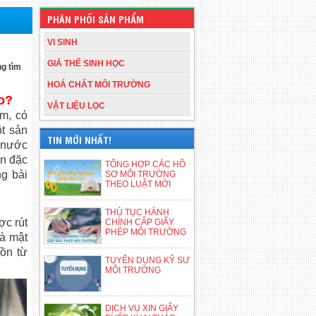
PHÂN PHỐI SẢN PHẨM
VI SINH
GIÁ THỂ SINH HỌC
ng tìm
HOÁ CHẤT MÔI TRƯỜNG
o?
VẬT LIỆU LỌC
ẫm, có
t sản
TIN MỚI NHẤT!
h nước
en đặc
TỔNG HỢP CÁC HỒ
ng bài
SƠ MÔI TRƯỜNG
THEO LUẬT MỚI
THỦ TỤC HÀNH
ợc rút
CHÍNH CẤP GIẤY
PHÉP MÔI TRƯỜNG
là mật
uồn từ
TUYỂN DỤNG KỸ SƯ
MÔI TRƯỜNG
DỊCH VỤ XIN GIẤY