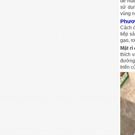
dễ mắc
sử dụn
vùng n
Phươn
Cách đ
tiếp s
gạo, r
Mật r
thích 
đường 
triển c