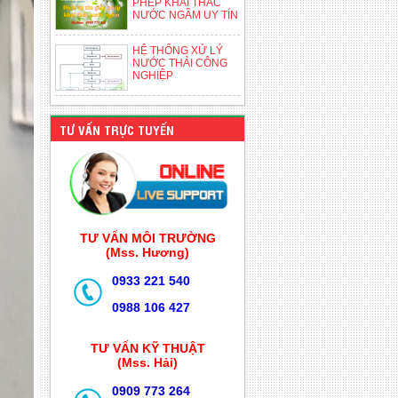
PHÉP KHAI THÁC
NƯỚC NGẦM UY TÍN
HỆ THỐNG XỬ LÝ
NƯỚC THẢI CÔNG
NGHIỆP
TƯ VẤN TRỰC TUYẾN
TƯ VẤN MÔI TRƯỜNG
(Mss. Hương)
0933 221 540
0988 106 427
TƯ VẤN KỸ THUẬT
(Mss. Hải)
0909 773 264