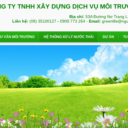
G TY TNHH XÂY DỰNG DỊCH VỤ MÔI T
Địa chỉ:
53A Đường Nơ Trang L
Liên hệ:
(08) 35100127
-
0909.773.264 -
Email:
greenlife@ng
TƯ VẤN MÔI TRƯỜNG
HỆ THỐNG XỬ LÝ NƯỚC THẢI
DỰ ÁN
TU