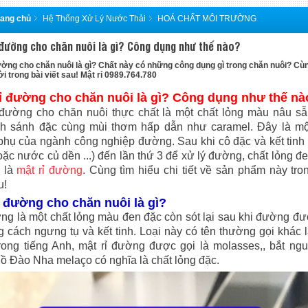
rang chủ
Hệ Thống Xử Lý Nước Thải
HOÁ CHẤT MÔI TRƯỜNG
 đường cho chăn nuôi là gì? Công dụng như thế nào?
ường cho chăn nuôi là gì? Chất này có những công dụng gì trong chăn nuôi? Cù
ời trong bài viết sau! Mật rỉ 0989.764.780
rỉ đường cho chăn nuôi là gì? Công dụng như thế nà
 đường cho chăn nuôi thực chất là một chất lỏng màu nâu s
nh sánh đặc cùng mùi thơm hấp dẫn như caramel. Đây là mộ
hụ của ngành công nghiệp đường. Sau khi cô đặc và kết tin
oặc nước củ dền ...) đến lần thứ 3 để xử lý đường, chất lỏng đ
i là
mật rỉ đường
. Cùng tìm hiểu chi tiết về sản phẩm này tro
u!
ỉ đường cho chăn nuôi là gì?
ng là một chất lỏng màu đen đặc còn sót lại sau khi đường đư
g cách ngưng tụ và kết tinh. Loại này có tên thường gọi khác 
rong tiếng Anh, mật rỉ đường được gọi là molasses,, bắt ng
Bồ Đào Nha melaço có nghĩa là chất lỏng đặc.