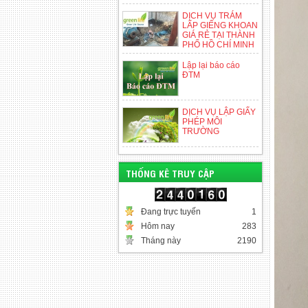
DỊCH VỤ TRÁM
LẤP GIẾNG KHOAN
GIÁ RẺ TẠI THÀNH
PHỐ HỒ CHÍ MINH
Lập lại báo cáo
ĐTM
DỊCH VỤ LẬP GIẤY
PHÉP MÔI
TRƯỜNG
THỐNG KÊ TRUY CẬP
Đang trực tuyến
1
Hôm nay
283
Tháng này
2190