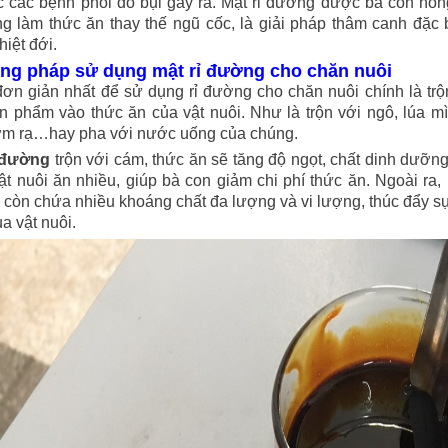
 các bệnh phổi do bụi gây ra. Mật rỉ đường được bà con nô
g làm thức ăn thay thế ngũ cốc, là giải pháp thâm canh đặc 
hiệt đới.
g pháp sử dụng mật rỉ đường cho chăn nuôi
ơn giản nhất để sử dụng rỉ đường cho chăn nuôi chính là trộ
ản phẩm vào thức ăn của vật nuôi. Như là trộn với ngô, lúa m
ơm rạ…hay pha với nước uống của chúng.
ỉ đường
trộn với cám, thức ăn sẽ tăng độ ngọt, chất dinh dưỡng
vật nuôi ăn nhiều, giúp bà con giảm chi phí thức ăn. Ngoài ra, 
còn chứa nhiều khoáng chất đa lượng và vi lượng, thúc đẩy s
ủa vật nuôi.