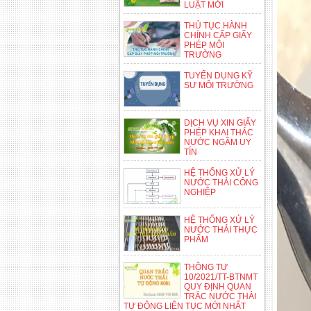
LUẬT MỚI
THỦ TỤC HÀNH
CHÍNH CẤP GIẤY
PHÉP MÔI
TRƯỜNG
TUYỂN DỤNG KỸ
SƯ MÔI TRƯỜNG
DỊCH VỤ XIN GIẤY
PHÉP KHAI THÁC
NƯỚC NGẦM UY
TÍN
HỆ THỐNG XỬ LÝ
NƯỚC THẢI CÔNG
NGHIỆP
HỆ THỐNG XỬ LÝ
NƯỚC THẢI THỰC
PHẨM
THÔNG TƯ
10/2021/TT-BTNMT
QUY ĐỊNH QUAN
TRẮC NƯỚC THẢI
TỰ ĐỘNG LIÊN TỤC MỚI NHẤT