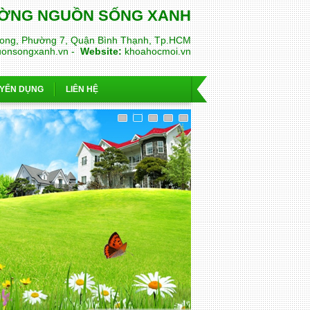
RƯỜNG NGUỒN SỐNG XANH
ong, Phường 7, Quận Bình Thạnh, Tp.HCM
uonsongxanh.vn -
Website:
khoahocmoi.vn
YỂN DỤNG
LIÊN HỆ