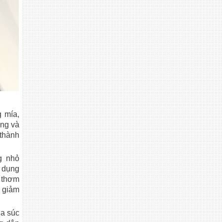
 mía,
ồng và
 thành
g nhỏ
ử dụng
ộ thơm
n giảm
ia súc