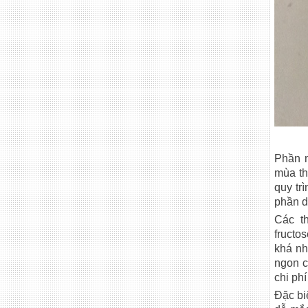
Phần m
mùa th
quy tr
phần d
Các t
fructo
khá nh
ngon c
chi phí
Đặc bi