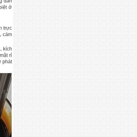
ng dân
biệt ở
n trực
ì, cám
, kích
mật rỉ
ự phát