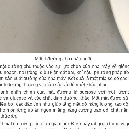
Mật rỉ đường cho chăn nuôi
ật đường phụ thuộc vào sự lựa chọn của nhà máy về giống
u hoạch, nơi trồng, điều kiện đất đai, khí hậu, phương pháp tr
ình sản xuất đường của nhà máy. Kết quả là mật mía sẽ có các
inh dưỡng, hương vị, màu sắc và độ nhớt khác nhau.
hành phần chính của mật đường là sucrose với một lượn
se và glucose và các chất dinh dưỡng khác. Mật mía được s
iều bởi các đặc tính như giúp tăng mật độ năng lượng, tạo đ
ho món ăn giúp ăn ngon miệng, tăng cường trao đổi chất nê
 thức ăn.
ệt mật rỉ đường còn giúp giảm bụi. Điều này rất quan trọng vì g