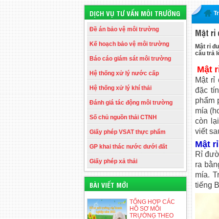
DỊCH VỤ TƯ VẤN MÔI TRƯỜNG
T
Đề án bảo vệ môi trường
Mật rỉ
Kế hoạch bảo vệ môi trường
Mật rỉ đ
câu trả l
Báo cáo giám sát môi trường
Mật 
Hệ thống xử lý nước cấp
Mật rỉ
Hệ thống xử lý khí thải
đặc tí
phẩm p
Đánh giá tác động môi trường
mía (h
Số chủ nguồn thải CTNH
còn lạ
viết sa
Giấy phép VSAT thực phẩm
Mật r
GP khai thác nước dưới đất
Rỉ đườ
Giấy phép xả thải
ra bằn
mía. T
BÀI VIẾT MỚI
tiếng 
TỔNG HỢP CÁC
HỒ SƠ MÔI
TRƯỜNG THEO