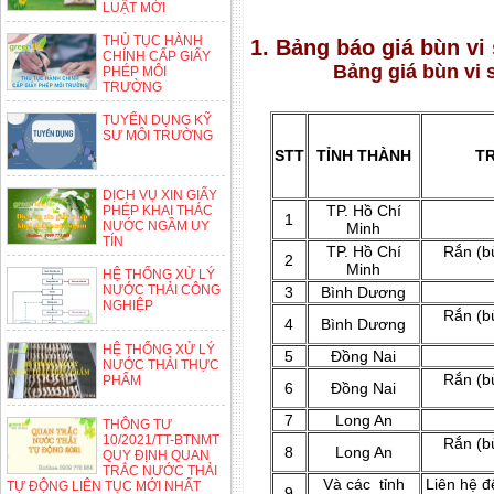
LUẬT MỚI
THỦ TỤC HÀNH
1. Bảng báo giá bùn vi 
CHÍNH CẤP GIẤY
Bảng giá bùn vi s
PHÉP MÔI
TRƯỜNG
TUYỂN DỤNG KỸ
SƯ MÔI TRƯỜNG
STT
TỈNH THÀNH
T
DỊCH VỤ XIN GIẤY
TP. Hồ Chí
PHÉP KHAI THÁC
1
NƯỚC NGẦM UY
Minh
TÍN
TP. Hồ Chí
Rắn (b
2
Minh
HỆ THỐNG XỬ LÝ
NƯỚC THẢI CÔNG
3
Bình Dương
NGHIỆP
Rắn (b
4
Bình Dương
HỆ THỐNG XỬ LÝ
5
Đồng Nai
NƯỚC THẢI THỰC
Rắn (b
PHẨM
6
Đồng Nai
7
Long An
THÔNG TƯ
10/2021/TT-BTNMT
Rắn (b
8
Long An
QUY ĐỊNH QUAN
TRẮC NƯỚC THẢI
Và các tỉnh
Liên hệ đ
TỰ ĐỘNG LIÊN TỤC MỚI NHẤT
9