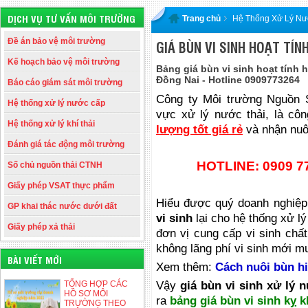
DỊCH VỤ TƯ VẤN MÔI TRƯỜNG
Trang chủ
Hệ Thống Xử Lý Nư
Đề án bảo vệ môi trường
GIÁ BÙN VI SINH HOẠT TÍNH 
Kế hoạch bảo vệ môi trường
Bảng giá bùn vi sinh hoạt tính 
Đồng Nai - Hotline 0909773264
Báo cáo giám sát môi trường
Công ty Môi trường Nguồn S
Hệ thống xử lý nước cấp
vực xử lý nước thải, là cô
Hệ thống xử lý khí thải
lượng tốt giá rẻ
và nhận nuôi
Đánh giá tác động môi trường
HOTLINE: 0909 77
Số chủ nguồn thải CTNH
Giấy phép VSAT thực phẩm
Hiểu được quý doanh nghiệp
GP khai thác nước dưới đất
vi sinh
lại cho hệ thống xử l
Giấy phép xả thải
đơn vị cung cấp vi sinh chất
không lãng phí vi sinh mới m
BÀI VIẾT MỚI
Xem thêm:
Cách nuôi bùn hi
TỔNG HỢP CÁC
Vậy
giá bùn vi sinh xử lý 
HỒ SƠ MÔI
ra
bảng giá bùn vi sinh kỵ k
TRƯỜNG THEO