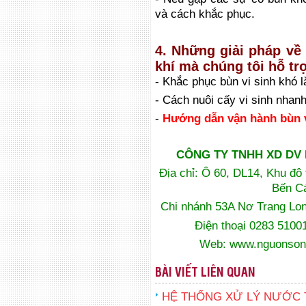
và cách khắc phục.
4. Những giải pháp về 
khí mà chúng tôi hỗ tr
- Khắc phục bùn vi sinh khó 
- Cách nuôi cấy vi sinh nhanh
-
Hướng dẫn vận hành bùn vi
CÔNG TY TNHH XD DV
Địa chỉ: Ô 60, DL14, Khu đô
Bến Cá
Chi nhánh 53A Nơ Trang Lo
Điện thoại 0283 510
Web:
www.nguonson
BÀI VIẾT LIÊN QUAN
HỆ THỐNG XỬ LÝ NƯỚC 