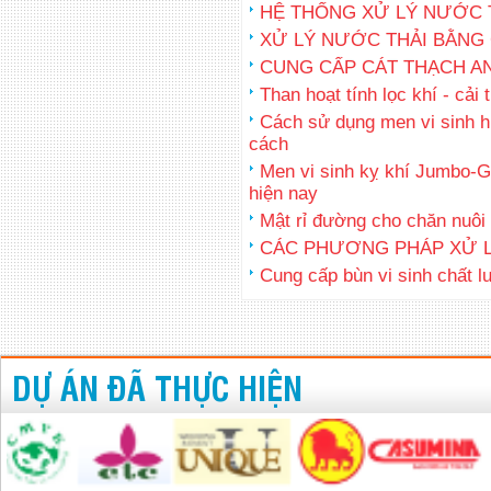
HỆ THỐNG XỬ LÝ NƯỚC 
XỬ LÝ NƯỚC THẢI BẰNG
CUNG CẤP CÁT THẠCH A
Than hoạt tính lọc khí - cải
Cách sử dụng men vi sinh hi
cách
Men vi sinh kỵ khí Jumbo-G
hiện nay
Mật rỉ đường cho chăn nuôi
CÁC PHƯƠNG PHÁP XỬ L
Cung cấp bùn vi sinh chất l
DỰ ÁN ĐÃ THỰC HIỆN