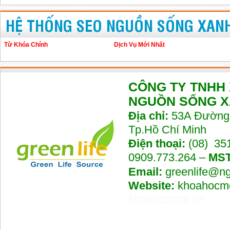
HỆ THỐNG SEO NGUỒN SỐNG XAN
Từ Khóa Chính
Dịch Vụ Mới Nhất
a
b
CÔNG TY TNHH
NGUỒN SỐNG 
Địa chỉ:
53A Đường 
Tp.Hồ Chí Minh
Điện thoại:
(08) 35
0909.773.264 –
MST
Email:
greenlife@n
Website:
khoahocmo
khoahocmoi.vn