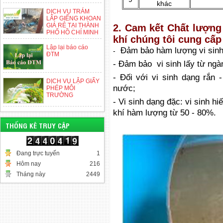
khác
DỊCH VỤ TRÁM
LẤP GIẾNG KHOAN
GIÁ RẺ TẠI THÀNH
2. Cam kết Chất lượng 
PHỐ HỒ CHÍ MINH
khí chúng tôi cung cấp
Lập lại báo cáo
Đảm bảo hàm lượng vi sinh
-
ĐTM
- Đảm bảo vi sinh lấy từ ngà
- Đối với vi sinh dạng rắn
DỊCH VỤ LẬP GIẤY
nước;
PHÉP MÔI
TRƯỜNG
- Vi sinh dạng đặc: vi sinh h
khí hàm lượng từ 50 - 80%.
THỐNG KÊ TRUY CẬP
Đang trực tuyến
1
Hôm nay
216
Tháng này
2449