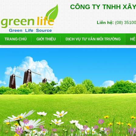
CÔNG TY TNHH XÂ
Liên hệ:
(08) 3510
TRANG CHỦ
GIỚI THIỆU
DỊCH VỤ TƯ VẤN MÔI TRƯỜNG
HỆ