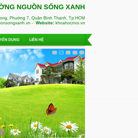
RƯỜNG NGUỒN SỐNG XANH
ong, Phường 7, Quận Bình Thạnh, Tp.HCM
uonsongxanh.vn -
Website:
khoahocmoi.vn
YỂN DỤNG
LIÊN HỆ