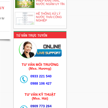
PHÉP KHAI THÁC
NƯỚC NGẦM UY TÍN
UY
HỆ THỐNG XỬ LÝ
NƯỚC THẢI CÔNG
 tư
NGHIỆP
TƯ VẤN TRỰC TUYẾN
TƯ VẤN MÔI TRƯỜNG
(Mss. Hương)
0933 221 540
0988 106 427
TƯ VẤN KỸ THUẬT
(Mss. Hải)
0909 773 264