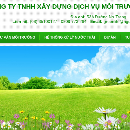
G TY TNHH XÂY DỰNG DỊCH VỤ MÔI T
Địa chỉ:
53A Đường Nơ Trang L
Liên hệ:
(08) 35100127
-
0909.773.264 -
Email:
greenlife@ng
TƯ VẤN MÔI TRƯỜNG
HỆ THỐNG XỬ LÝ NƯỚC THẢI
DỰ ÁN
TU