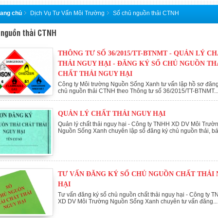
rang chủ
Dịch Vụ Tư Vấn Môi Trường
Số chủ nguồn thải CTNH
 nguồn thải CTNH
THÔNG TƯ SỐ 36/2015/TT-BTNMT - QUẢN LÝ C
THẢI NGUY HẠI - ĐĂNG KÝ SỔ CHỦ NGUỒN TH
CHẤT THẢI NGUY HẠI
Công ty Môi trường Nguồn Sống Xanh tư vấn lập hồ sơ đăng
chủ nguồn thải CTNH theo Thông tư số 36/2015/TT-BTNMT...
QUẢN LÝ CHẤT THẢI NGUY HẠI
Quản lý chất thải nguy hại - Công ty TNHH XD DV Môi Trườ
Nguồn Sống Xanh chuyên lập sổ đăng ký chủ nguồn thải, báo
TƯ VẤN ĐĂNG KÝ SỔ CHỦ NGUỒN CHẤT THẢI
HẠI
Tư vấn đăng ký sổ chủ nguồn chất thải nguy hại - Công ty 
XD DV Môi Trường Nguồn Sống Xanh chuyên tư vấn đăng...