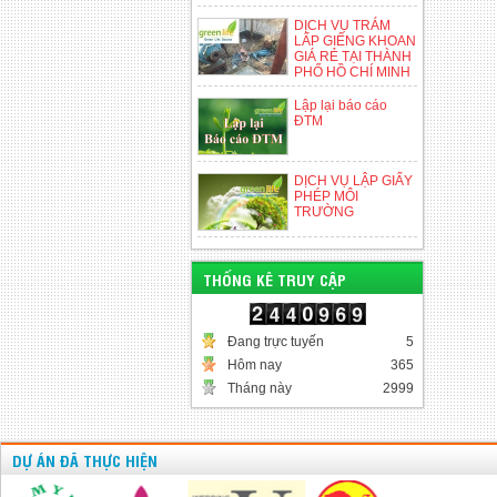
DỊCH VỤ TRÁM
LẤP GIẾNG KHOAN
GIÁ RẺ TẠI THÀNH
PHỐ HỒ CHÍ MINH
Lập lại báo cáo
ĐTM
DỊCH VỤ LẬP GIẤY
PHÉP MÔI
TRƯỜNG
THỐNG KÊ TRUY CẬP
Đang trực tuyến
5
Hôm nay
365
Tháng này
2999
DỰ ÁN ĐÃ THỰC HIỆN