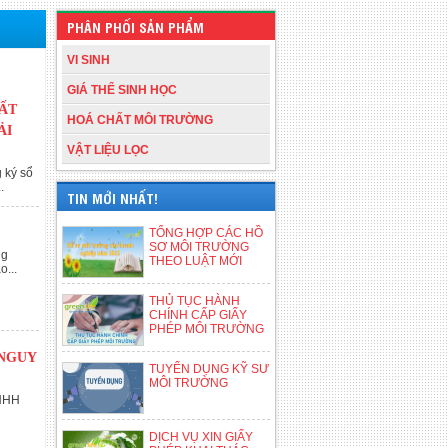
PHÂN PHỐI SẢN PHẨM
VI SINH
GIÁ THỂ SINH HỌC
HẤT
HOÁ CHẤT MÔI TRƯỜNG
ẢI
VẬT LIỆU LỌC
 ký sổ
.
TIN MỚI NHẤT!
TỔNG HỢP CÁC HỒ
SƠ MÔI TRƯỜNG
ng
THEO LUẬT MỚI
...
THỦ TỤC HÀNH
CHÍNH CẤP GIẤY
PHÉP MÔI TRƯỜNG
 NGUY
TUYỂN DỤNG KỸ SƯ
MÔI TRƯỜNG
TNHH
DỊCH VỤ XIN GIẤY