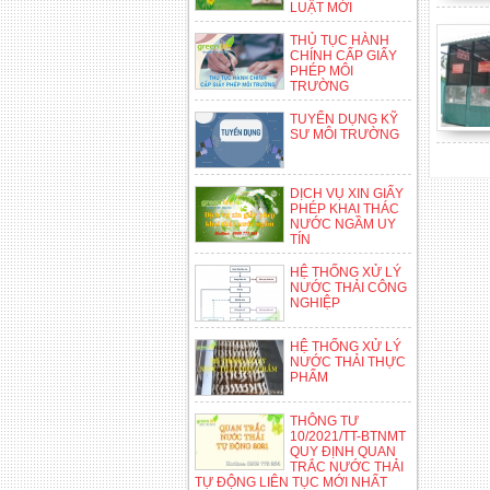
LUẬT MỚI
THỦ TỤC HÀNH
CHÍNH CẤP GIẤY
PHÉP MÔI
TRƯỜNG
TUYỂN DỤNG KỸ
SƯ MÔI TRƯỜNG
DỊCH VỤ XIN GIẤY
PHÉP KHAI THÁC
NƯỚC NGẦM UY
TÍN
HỆ THỐNG XỬ LÝ
NƯỚC THẢI CÔNG
NGHIỆP
HỆ THỐNG XỬ LÝ
NƯỚC THẢI THỰC
PHẨM
THÔNG TƯ
10/2021/TT-BTNMT
QUY ĐỊNH QUAN
TRẮC NƯỚC THẢI
TỰ ĐỘNG LIÊN TỤC MỚI NHẤT