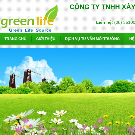
CÔNG TY TNHH XÂ
Liên hệ:
(08) 3510
TRANG CHỦ
GIỚI THIỆU
DỊCH VỤ TƯ VẤN MÔI TRƯỜNG
HỆ