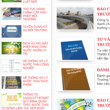
LUẬT MỚI
BÁO C
THỦ TỤC HÀNH
CHÍNH CẤP GIẤY
TRƯỜ
PHÉP MÔI
TRƯỜNG
Công ty
Xanh ch
TUYỂN DỤNG KỸ
trường u
SƯ MÔI TRƯỜNG
TƯ VẤ
DỊCH VỤ XIN GIẤY
TRƯỜ
PHÉP KHAI THÁC
Tư vấn l
NƯỚC NGẦM UY
TÍN
TNHH XD
vấn lập..
HỆ THỐNG XỬ LÝ
NƯỚC THẢI CÔNG
NGHIỆP
ĐÁNH
Đánh gi
HỆ THỐNG XỬ LÝ
Trường 
NƯỚC THẢI THỰC
báo cáo.
PHẨM
THÔNG TƯ
10/2021/TT-BTNMT
BÁO C
QUY ĐỊNH QUAN
TRẮC NƯỚC THẢI
TRƯỜ
TỰ ĐỘNG LIÊN TỤC MỚI NHẤT