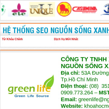
HỆ THỐNG SEO NGUỒN SỐNG XAN
Từ Khóa Chính
Dịch Vụ Mới Nhất
a
b
CÔNG TY TNHH
NGUỒN SỐNG 
Địa chỉ:
53A Đường 
Tp.Hồ Chí Minh
Điện thoại:
(08) 35
0909.773.264 –
MST
Email:
greenlife@n
Website:
khoahocmo