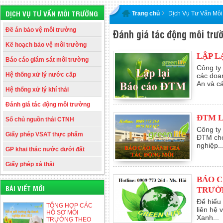
DỊCH VỤ TƯ VẤN MÔI TRƯỜNG
Trang chủ
Dịch Vụ Tư Vấn Mô
Đề án bảo vệ môi trường
Đánh giá tác động môi trư
Kế hoạch bảo vệ môi trường
LẬP L
Báo cáo giám sát môi trường
Công ty
Hệ thống xử lý nước cấp
các doa
An và cá
Hệ thống xử lý khí thải
Đánh giá tác động môi trường
ĐTM L
Số chủ nguồn thải CTNH
Công ty
Giấy phép VSAT thực phẩm
ĐTM cho
nghiệp..
GP khai thác nước dưới đất
Giấy phép xả thải
BÁO C
BÀI VIẾT MỚI
TRƯỜ
Để hiểu
TỔNG HỢP CÁC
liên hệ
HỒ SƠ MÔI
Xanh...
TRƯỜNG THEO