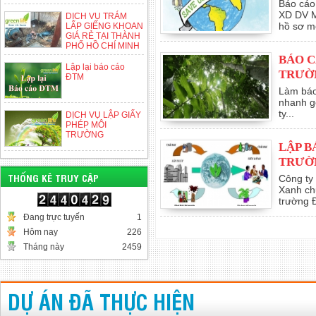
Báo cáo
XD DV M
DỊCH VỤ TRÁM
hồ sơ mô
LẤP GIẾNG KHOAN
GIÁ RẺ TẠI THÀNH
PHỐ HỒ CHÍ MINH
BÁO C
Lập lại báo cáo
TRƯỜ
ĐTM
Làm báo 
nhanh gọ
ty...
DỊCH VỤ LẬP GIẤY
PHÉP MÔI
TRƯỜNG
LẬP B
TRƯỜ
THỐNG KÊ TRUY CẬP
Công ty
Xanh ch
trường Đ
Đang trực tuyến
1
Hôm nay
226
Tháng này
2459
DỰ ÁN ĐÃ THỰC HIỆN