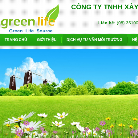
CÔNG TY TNHH XÂ
Liên hệ:
(08) 3510
TRANG CHỦ
GIỚI THIỆU
DỊCH VỤ TƯ VẤN MÔI TRƯỜNG
HỆ