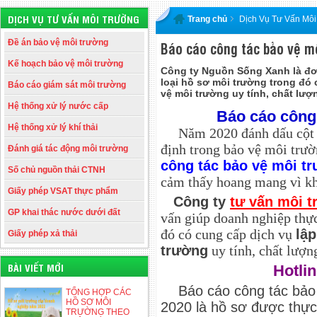
DỊCH VỤ TƯ VẤN MÔI TRƯỜNG
Trang chủ
Dịch Vụ Tư Vấn Mô
Đề án bảo vệ môi trường
Báo cáo công tác bảo vệ m
Kế hoạch bảo vệ môi trường
Công ty Nguồn Sống Xanh là đơn
loại hồ sơ môi trường trong đó
Báo cáo giám sát môi trường
vệ môi trường uy tính, chất lượ
Hệ thống xử lý nước cấp
Báo cáo công
Hệ thống xử lý khí thải
Năm 2020 đánh dấu cột 
định trong bảo vệ môi trườ
Đánh giá tác động môi trường
công tác bảo vệ môi t
Số chủ nguồn thải CTNH
cảm thấy hoang mang vì kh
Giấy phép VSAT thực phẩm
Công ty
tư vấn môi t
GP khai thác nước dưới đất
vấn giúp doanh nghiệp thực
đó có cung cấp dịch vụ
lập
Giấy phép xả thải
trường
uy tính, chất lượn
BÀI VIẾT MỚI
Hotli
Báo cáo công tác bảo
TỔNG HỢP CÁC
HỒ SƠ MÔI
2020 là hồ sơ được thực
TRƯỜNG THEO