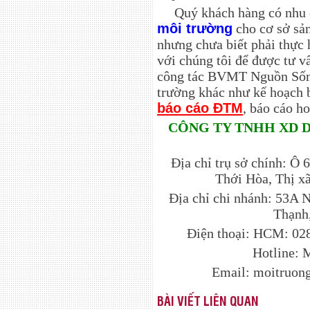
Quý khách hàng có nhu
môi trường
cho cơ sở sản
nhưng chưa biết phải thực 
với chúng tôi để được tư v
công tác BVMT Nguồn Sống
trường khác như
kế hoạch 
báo cáo ĐTM
, báo cáo h
CÔNG TY TNHH XD 
Địa chỉ trụ sở chính: 
Thới Hòa, Thị x
Địa chỉ chi nhánh: 53A 
Thạnh
Điện thoại: HCM: 02
Hotline: 
Email: moitruo
BÀI VIẾT LIÊN QUAN