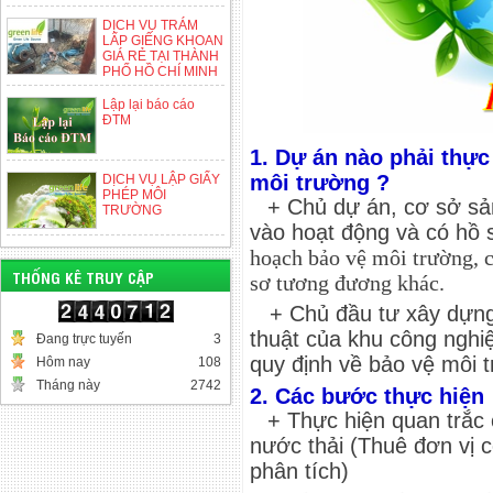
DỊCH VỤ TRÁM
LẤP GIẾNG KHOAN
GIÁ RẺ TẠI THÀNH
PHỐ HỒ CHÍ MINH
Lập lại báo cáo
ĐTM
1. Dự án nào phải thực
môi trường ?
DỊCH VỤ LẬP GIẤY
PHÉP MÔI
+ Chủ dự án, cơ sở sản
TRƯỜNG
vào hoạt động và có hồ 
hoạch bảo vệ môi trường, 
THỐNG KÊ TRUY CẬP
sơ tương đương khác.
+ Chủ đầu tư xây dựng 
thuật của khu công nghi
Đang trực tuyến
3
quy định về bảo vệ môi
Hôm nay
108
Tháng này
2742
2. Các bước thực hiện
+ Thực hiện quan trắc 
nước thải
(Thuê đơn vị 
phân tích)