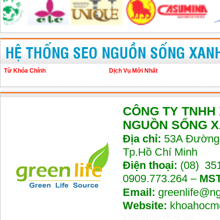
HỆ THỐNG SEO NGUỒN SỐNG XAN
Từ Khóa Chính
Dịch Vụ Mới Nhất
a
b
CÔNG TY TNHH
NGUỒN SỐNG 
Địa chỉ:
53A Đường 
Tp.Hồ Chí Minh
Điện thoại:
(08) 35
0909.773.264 –
MST
Email:
greenlife@n
Website:
khoahocmo
khoahocmoi.vn