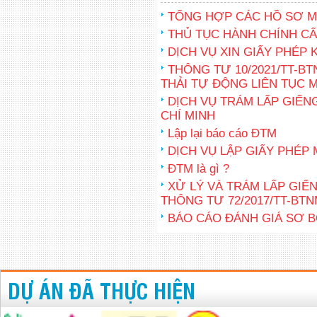
TỔNG HỢP CÁC HỒ SƠ M
THỦ TỤC HÀNH CHÍNH C
DỊCH VỤ XIN GIẤY PHÉP
THÔNG TƯ 10/2021/TT-B
THẢI TỰ ĐỘNG LIÊN TỤC 
DỊCH VỤ TRÁM LẤP GIẾN
CHÍ MINH
Lập lại báo cáo ĐTM
DỊCH VỤ LẬP GIẤY PHÉP
ĐTM là gì ?
XỬ LÝ VÀ TRÁM LẤP GI
THÔNG TƯ 72/2017/TT-BT
BÁO CÁO ĐÁNH GIÁ SƠ 
DỰ ÁN ĐÃ THỰC HIỆN