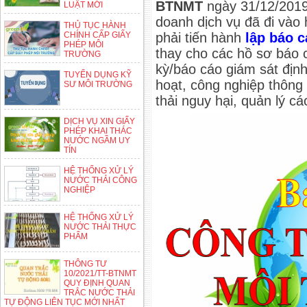
BTNMT
ngày 31/12/2019.
LUẬT MỚI
doanh dịch vụ đã đi vào
THỦ TỤC HÀNH
CHÍNH CẤP GIẤY
phải tiến hành
lập báo 
PHÉP MÔI
thay cho các hồ sơ báo 
TRƯỜNG
kỳ/báo cáo giám sát định
TUYỂN DỤNG KỸ
hoạt, công nghiệp thông
SƯ MÔI TRƯỜNG
thải nguy hại, quản lý c
DỊCH VỤ XIN GIẤY
PHÉP KHAI THÁC
NƯỚC NGẦM UY
TÍN
HỆ THỐNG XỬ LÝ
NƯỚC THẢI CÔNG
NGHIỆP
HỆ THỐNG XỬ LÝ
NƯỚC THẢI THỰC
PHẨM
THÔNG TƯ
10/2021/TT-BTNMT
QUY ĐỊNH QUAN
TRẮC NƯỚC THẢI
TỰ ĐỘNG LIÊN TỤC MỚI NHẤT